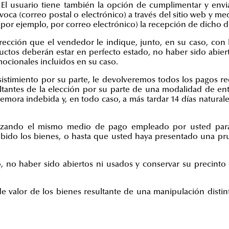
El usuario tiene también la opción de cumplimentar y envi
voca (correo postal o electrónico) a través del sitio web y me
or ejemplo, por correo electrónico) la recepción de dicho d
rección que el vendedor le indique, junto, en su caso, con 
uctos deberán estar en perfecto estado, no haber sido abier
mocionales incluidos en su caso.
stimiento por su parte, le devolveremos todos los pagos rec
ultantes de la elección por su parte de una modalidad de e
mora indebida y, en todo caso, a más tardar 14 días naturales
zando el mismo medio de pago empleado por usted para la
bido los bienes, o hasta que usted haya presentado una pr
 no haber sido abiertos ni usados y conservar su precinto 
 valor de los bienes resultante de una manipulación distinta 