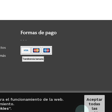
Formas de pago
ctos
 más
ara el funcionamiento de la web.
Aceptar
miento.
todas
kies
”.
las