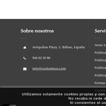
Sobre nosotros
Servi
Aviso L
Arriquíbar Plaza, 5, Bilbao, España
Polític
944 02 50 88
Polític
Polític
info@customeus.com
Politic
Formas
Condic
Utilizamos solamente cookies propias y con 
de la 
No recaba ni cede d
Si consientes el us