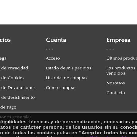
cios
Cuenta
Empresa
egal
Acceso
Últimos produ
a de Privacidad
Estado de mis pedidos
Los productos
vendidos
a de Cookies
Historial de compras
Nosotros
a de Devoluciones
Cómo comprar
Contacto
a de desistimiento
 de Pago
iones generales
finalidades técnicas y de personalización, necesarias p
compra
atos de carácter personal de los usuarios sin su conoci
o de todas las cookies pulsa en “
Aceptar todas las coo