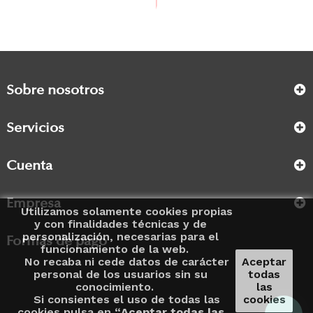
Precio
360,00 €
Sobre nosotros
Servicios
Cuenta
Empresa
Utilizamos solamente cookies propias
y con finalidades técnicas y de
personalización, necesarias para el
Formas de pago
funcionamiento de la web.
No recaba ni cede datos de carácter
Aceptar
personal de los usuarios sin su
todas
conocimiento.
las
Si consientes el uso de todas las
cookies
cookies pulsa en “
Aceptar todas las