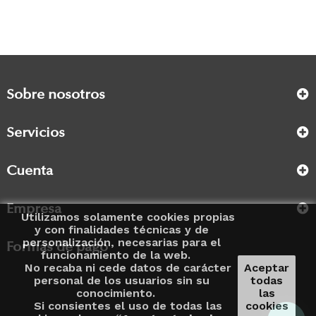
Precio
360,00 €
Sobre nosotros
Servicios
Cuenta
Empresa
Utilizamos solamente cookies propias
y con finalidades técnicas y de
personalización, necesarias para el
Formas de pago
funcionamiento de la web.
No recaba ni cede datos de carácter
Aceptar
personal de los usuarios sin su
todas
conocimiento.
las
Si consientes el uso de todas las
cookies