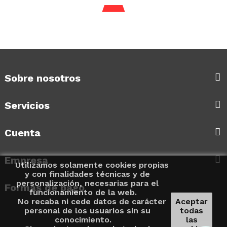
Bolso Diana
Precio
190,00 €
Sobre nosotros
Servicios
Cuenta
Empresa
Utilizamos solamente cookies propias
y con finalidades técnicas y de
personalización, necesarias para el
Formas de pago
funcionamiento de la web.
No recaba ni cede datos de carácter
Aceptar
personal de los usuarios sin su
todas
conocimiento.
las