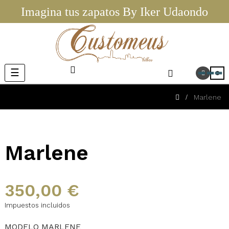
Imagina tus zapatos By Iker Udaondo
Navegación
☰
0
de
palanca
Marlene
Marlene
350,00 €
Impuestos incluidos
MODELO MARLENE